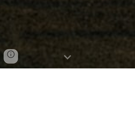
El Tarot es una herramienta 
psicoterapéutica muy valiosa. 
Por medio de este sistema 
simbólico es posible que te 
visualices en el aquí y en el ahora, 